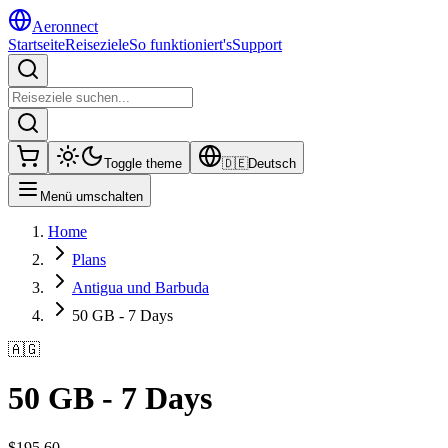
Aeronnect
Startseite
Reiseziele
So funktioniert's
Support
Toggle theme
🇩🇪
Deutsch
Menü umschalten
Home
Plans
Antigua und Barbuda
50 GB - 7 Days
🇦🇬
50 GB - 7 Days
$
195.60