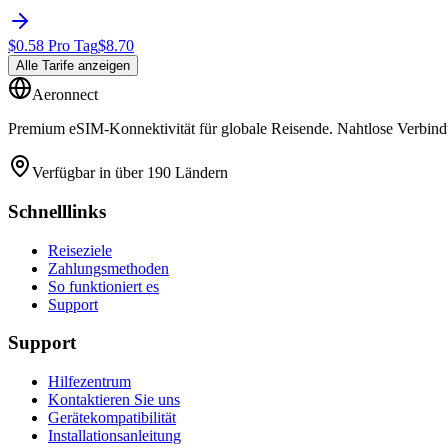
$
0.58
Pro Tag
$
8.70
Alle Tarife anzeigen
Aeronnect
Premium eSIM-Konnektivität für globale Reisende. Nahtlose Verbindu
Verfügbar in über 190 Ländern
Schnelllinks
Reiseziele
Zahlungsmethoden
So funktioniert es
Support
Support
Hilfezentrum
Kontaktieren Sie uns
Gerätekompatibilität
Installationsanleitung