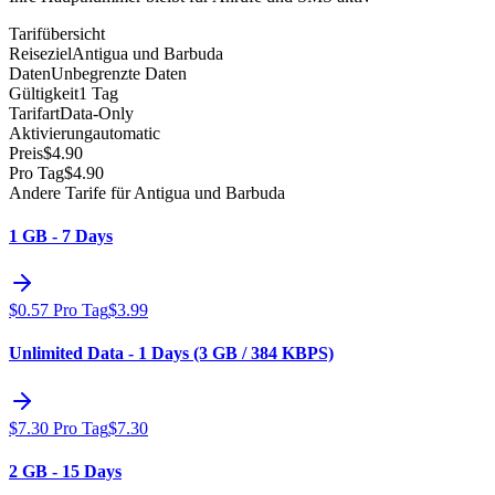
Tarifübersicht
Reiseziel
Antigua und Barbuda
Daten
Unbegrenzte Daten
Gültigkeit
1 Tag
Tarifart
Data-Only
Aktivierung
automatic
Preis
$
4.90
Pro Tag
$
4.90
Andere Tarife für Antigua und Barbuda
1 GB - 7 Days
$
0.57
Pro Tag
$
3.99
Unlimited Data - 1 Days (3 GB / 384 KBPS)
$
7.30
Pro Tag
$
7.30
2 GB - 15 Days