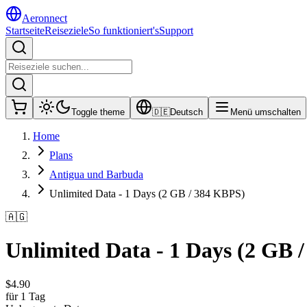
Aeronnect
Startseite
Reiseziele
So funktioniert's
Support
Toggle theme
🇩🇪
Deutsch
Menü umschalten
Home
Plans
Antigua und Barbuda
Unlimited Data - 1 Days (2 GB / 384 KBPS)
🇦🇬
Unlimited Data - 1 Days (2 GB 
$
4.90
für 1 Tag