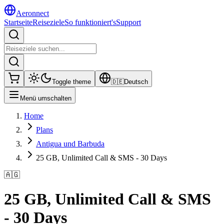
Aeronnect
Startseite
Reiseziele
So funktioniert's
Support
Toggle theme
🇩🇪
Deutsch
Menü umschalten
Home
Plans
Antigua und Barbuda
25 GB, Unlimited Call & SMS - 30 Days
🇦🇬
25 GB, Unlimited Call & SMS
- 30 Days