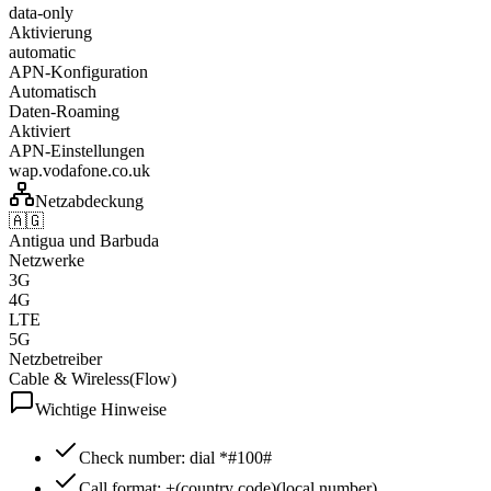
data-only
Aktivierung
automatic
APN-Konfiguration
Automatisch
Daten-Roaming
Aktiviert
APN-Einstellungen
wap.vodafone.co.uk
Netzabdeckung
🇦🇬
Antigua und Barbuda
Netzwerke
3G
4G
LTE
5G
Netzbetreiber
Cable & Wireless(Flow)
Wichtige Hinweise
Check number: dial *#100#
Call format: +(country code)(local number)