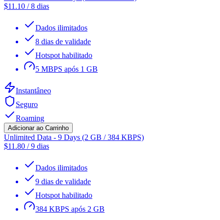
$
11.10
/
8 dias
Dados ilimitados
8 dias de validade
Hotspot habilitado
5 MBPS após 1 GB
Instantâneo
Seguro
Roaming
Adicionar ao Carrinho
Unlimited Data - 9 Days (2 GB / 384 KBPS)
$
11.80
/
9 dias
Dados ilimitados
9 dias de validade
Hotspot habilitado
384 KBPS após 2 GB