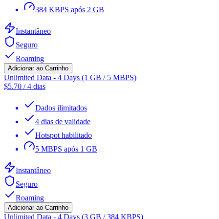
384 KBPS após 2 GB
Instantâneo
Seguro
Roaming
Adicionar ao Carrinho
Unlimited Data - 4 Days (1 GB / 5 MBPS)
$
5.70
/
4 dias
Dados ilimitados
4 dias de validade
Hotspot habilitado
5 MBPS após 1 GB
Instantâneo
Seguro
Roaming
Adicionar ao Carrinho
Unlimited Data - 4 Days (3 GB / 384 KBPS)