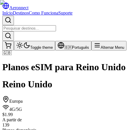
Aeronnect
Início
Destinos
Como Funciona
Suporte
Toggle theme
🇧🇷
Português
Alternar Menu
🇬🇧
Planos eSIM para
Reino Unido
Reino Unido
Europa
4G/5G
$1.99
A partir de
139