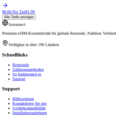
$
0.66
Pro Tag
$
1.99
Alle Tarife anzeigen
Aeronnect
Premium eSIM-Konnektivität für globale Reisende. Nahtlose Verbindu
Verfügbar in über 190 Ländern
Schnelllinks
Reiseziele
Zahlungsmethoden
So funktioniert es
Support
Support
Hilfezentrum
Kontaktieren Sie uns
Gerätekompatibilität
Installationsanleitung