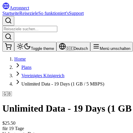
Aeronnect
Startseite
Reiseziele
So funktioniert's
Support
Toggle theme
🇩🇪
Deutsch
Menü umschalten
Home
Plans
Vereinigtes Königreich
Unlimited Data - 19 Days (1 GB / 5 MBPS)
🇬🇧
Unlimited Data - 19 Days (1 GB
$
25.50
für 19 Tage