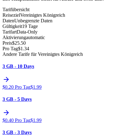
Tarifübersicht
Reiseziel
Vereinigtes Königreich
Daten
Unbegrenzte Daten
Gültigkeit
19 Tage
Tarifart
Data-Only
Aktivierung
automatic
Preis
$
25.50
Pro Tag
$
1.34
Andere Tarife für Vereinigtes Königreich
3 GB - 10 Days
$
0.20
Pro Tag
$
1.99
3 GB - 5 Days
$
0.40
Pro Tag
$
1.99
3 GB - 3 Days