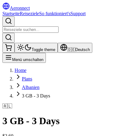
Aeronnect
Startseite
Reiseziele
So funktioniert's
Support
Toggle theme
🇩🇪
Deutsch
Menü umschalten
Home
Plans
Albanien
3 GB - 3 Days
🇦🇱
3 GB - 3 Days
$
2.60