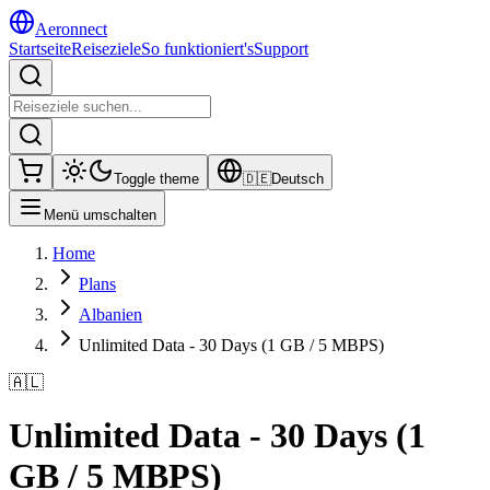
Aeronnect
Startseite
Reiseziele
So funktioniert's
Support
Toggle theme
🇩🇪
Deutsch
Menü umschalten
Home
Plans
Albanien
Unlimited Data - 30 Days (1 GB / 5 MBPS)
🇦🇱
Unlimited Data - 30 Days (1
GB / 5 MBPS)