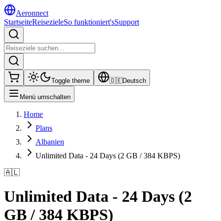
Aeronnect
Startseite
Reiseziele
So funktioniert's
Support
Toggle theme
🇩🇪
Deutsch
Menü umschalten
Home
Plans
Albanien
Unlimited Data - 24 Days (2 GB / 384 KBPS)
🇦🇱
Unlimited Data - 24 Days (2
GB / 384 KBPS)