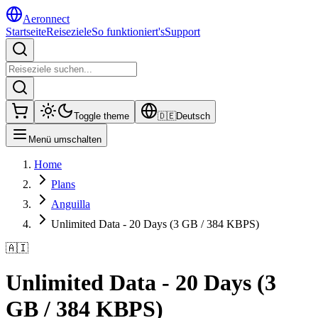
Aeronnect
Startseite
Reiseziele
So funktioniert's
Support
Toggle theme
🇩🇪
Deutsch
Menü umschalten
Home
Plans
Anguilla
Unlimited Data - 20 Days (3 GB / 384 KBPS)
🇦🇮
Unlimited Data - 20 Days (3
GB / 384 KBPS)