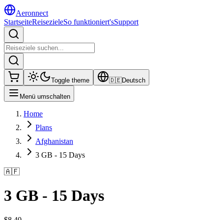
Aeronnect
Startseite
Reiseziele
So funktioniert's
Support
Toggle theme
🇩🇪
Deutsch
Menü umschalten
Home
Plans
Afghanistan
3 GB - 15 Days
🇦🇫
3 GB - 15 Days
$
8.40