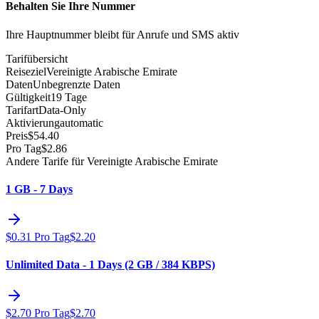
Behalten Sie Ihre Nummer
Ihre Hauptnummer bleibt für Anrufe und SMS aktiv
Tarifübersicht
Reiseziel
Vereinigte Arabische Emirate
Daten
Unbegrenzte Daten
Gültigkeit
19 Tage
Tarifart
Data-Only
Aktivierung
automatic
Preis
$
54.40
Pro Tag
$
2.86
Andere Tarife für Vereinigte Arabische Emirate
1 GB - 7 Days
$
0.31
Pro Tag
$
2.20
Unlimited Data - 1 Days (2 GB / 384 KBPS)
$
2.70
Pro Tag
$
2.70