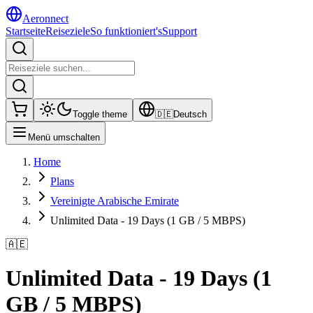
Aeronnect
Startseite
Reiseziele
So funktioniert's
Support
Toggle theme
🇩🇪
Deutsch
Menü umschalten
Home
Plans
Vereinigte Arabische Emirate
Unlimited Data - 19 Days (1 GB / 5 MBPS)
🇦🇪
Unlimited Data - 19 Days (1
GB / 5 MBPS)