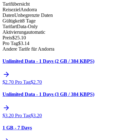
Tarifübersicht
Reiseziel
Andorra
Daten
Unbegrenzte Daten
Gültigkeit
8 Tage
Tarifart
Data-Only
Aktivierung
automatic
Preis
$
25.10
Pro Tag
$
3.14
Andere Tarife für Andorra
Unlimited Data - 1 Days (2 GB / 384 KBPS)
$
2.70
Pro Tag
$
2.70
Unlimited Data - 1 Days (3 GB / 384 KBPS)
$
3.20
Pro Tag
$
3.20
1 GB - 7 Days