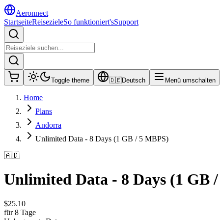
Aeronnect
Startseite
Reiseziele
So funktioniert's
Support
Toggle theme
🇩🇪
Deutsch
Menü umschalten
Home
Plans
Andorra
Unlimited Data - 8 Days (1 GB / 5 MBPS)
🇦🇩
Unlimited Data - 8 Days (1 GB 
$
25.10
für 8 Tage