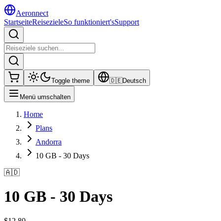
Aeronnect
Startseite
Reiseziele
So funktioniert's
Support
Toggle theme
🇩🇪
Deutsch
Menü umschalten
Home
Plans
Andorra
10 GB - 30 Days
🇦🇩
10 GB - 30 Days
$
12.80