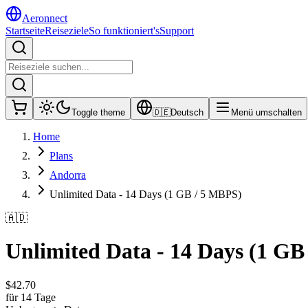
Aeronnect
Startseite
Reiseziele
So funktioniert's
Support
Toggle theme
🇩🇪
Deutsch
Menü umschalten
Home
Plans
Andorra
Unlimited Data - 14 Days (1 GB / 5 MBPS)
🇦🇩
Unlimited Data - 14 Days (1 GB
$
42.70
für 14 Tage