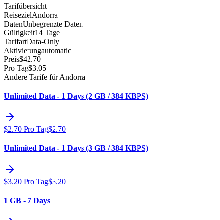
Tarifübersicht
Reiseziel
Andorra
Daten
Unbegrenzte Daten
Gültigkeit
14 Tage
Tarifart
Data-Only
Aktivierung
automatic
Preis
$
42.70
Pro Tag
$
3.05
Andere Tarife für Andorra
Unlimited Data - 1 Days (2 GB / 384 KBPS)
$
2.70
Pro Tag
$
2.70
Unlimited Data - 1 Days (3 GB / 384 KBPS)
$
3.20
Pro Tag
$
3.20
1 GB - 7 Days