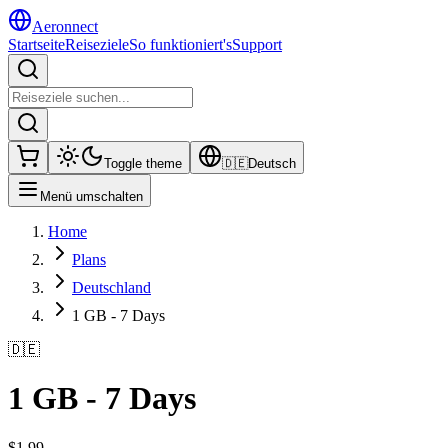
Aeronnect
Startseite
Reiseziele
So funktioniert's
Support
Toggle theme
🇩🇪
Deutsch
Menü umschalten
Home
Plans
Deutschland
1 GB - 7 Days
🇩🇪
1 GB - 7 Days
$
1.99